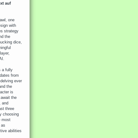
xt auf
awl, one
sign with
s strategy
nd the
ucking dice,
ingful
layer,
AI.
a fully
dates from
 delving ever
and the
acter is
 await the
, and
ast three
ly choosing
e most
s as
ive abilities