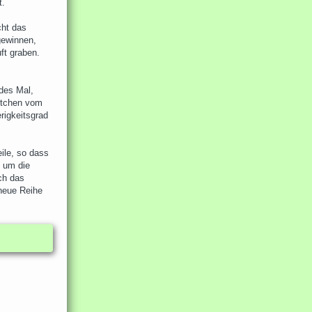
t.
ht das
gewinnen,
ft graben.
des Mal,
ättchen vom
rigkeitsgrad
eile, so dass
, um die
rch das
 neue Reihe