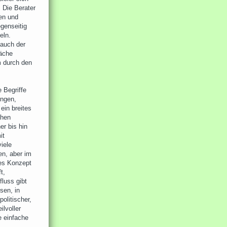
 Die Berater
en und
genseitig
eln.
 auch der
läche
m durch den
 Begriffe
ungen,
ein breites
chen
er bis hin
it
iele
en, aber im
tes Konzept
t,
luss gibt
sen, in
politischer,
ilvoller
e einfache