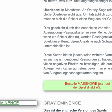
zu treffen, was kurz- und langfristig wichtiger is
Überleben:
In Maeshowe: An Orkney Saga reic
bloße Überleben nicht aus. Um tatsächlich zu 
müssen sich die Spieler einen Weg aus der Gru
Dies geschieht durch das Ausspielen von vier
Ausgrabungs-Passagekarten in einer Reihe. Je
wenn ein Spieler dies tut, werden Passagenpl
Spielplan entfernt, deren Anzahl je nach Schwie
unterschiedlich ist.
Diese Karten bieten jedoch keine weiteren Vort
es wichtig ist, genügend Ressourcen zu haben
vielen negativen Effekte zu bewältigen, die du
Ablegen von Karten auftreten, bevor man eine
von Ausgrabungspassagenkarten beginnt.
Bestelle MAESHOWE jetzt bei
der Spiel direkt eG.
GRAY EMINENCE
Dies ist die englische Version des Spiels