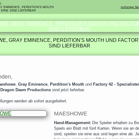
0:
Y EMINENCE, PERDITION'S MOUTH
vorherige N
 ERW. SIND LIEFERBAR
E, GRAY EMINENCE, PERDITION'S MOUTH UND FACTORY
SIND LIEFERBAR
nden,
aeshowe
,
Gray Eminence
,
Perdition's Mouth
und
Factory 42 - Spezialist
n
Dragon Dawn Productions
sind jetzt lieferbar.
llungen werden ab sofort ausgeliefert.
MAESHOWE
Hand-Management:
Die Spieler erhalten zu B
Spiels ein Blatt mit fünf Karten. Wenn sie an d
sind, spielen sie eine aus und legen eine ab. J