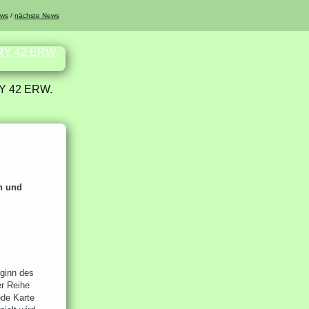
ews
/
nächste News
 42 ERW.
en und
eginn des
er Reihe
ede Karte