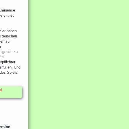
 Eminence
sicht ist
eler haben
u tauschen
len zu
m
olgreich zu
en
pflichtet,
erfüllen. Und
des Spiels.
i
ersion