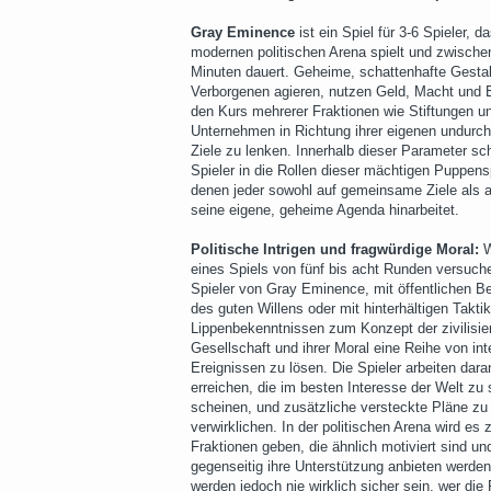
Gray Eminence
ist ein Spiel für 3-6 Spieler, da
modernen politischen Arena spielt und zwische
Minuten dauert. Geheime, schattenhafte Gestal
Verborgenen agieren, nutzen Geld, Macht und 
den Kurs mehrerer Fraktionen wie Stiftungen u
Unternehmen in Richtung ihrer eigenen undurc
Ziele zu lenken. Innerhalb dieser Parameter sc
Spieler in die Rollen dieser mächtigen Puppensp
denen jeder sowohl auf gemeinsame Ziele als 
seine eigene, geheime Agenda hinarbeitet.
Politische Intrigen und fragwürdige Moral:
eines Spiels von fünf bis acht Runden versuch
Spieler von Gray Eminence, mit öffentlichen 
des guten Willens oder mit hinterhältigen Takti
Lippenbekenntnissen zum Konzept der zivilisie
Gesellschaft und ihrer Moral eine Reihe von int
Ereignissen zu lösen. Die Spieler arbeiten dara
erreichen, die im besten Interesse der Welt zu 
scheinen, und zusätzliche versteckte Pläne zu
verwirklichen. In der politischen Arena wird es 
Fraktionen geben, die ähnlich motiviert sind un
gegenseitig ihre Unterstützung anbieten werden
werden jedoch nie wirklich sicher sein, wer die