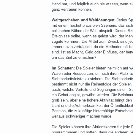
Hand hat, und folglich auch nie wissen, wem si
ganz vertrauen können.
Weltgeschehen und Weltlösungen:
Jedes Spi
mit einem höchst plausiblen Szenario, das sich
politischen Bühne der Welt abspielt. Dieses Sz
Ereignisse sollte, wenn es gelöst wird, der Me
zugute kommen. Die Mittel zum Zweck sind jed
immer sozialverträglich, da die Methoden oft fr
sind. Ist es Macht, Geld oder Einfluss, der benö
um das Ziel zu erreichen?
Im Schatten:
Die Spieler bieten heimlich auf we
Waren oder Ressourcen, um sich ihren Platz au
Sichtbarkeitsleiste zu sichern. Die Sichtbarkeit
bestimmt nicht nur die Reihenfolge der Spieler,
auch, welche Vorteile und Segnungen einem Spi
ein Gebot abgibt, gewährt werden. Die Belohn
groß sein, aber eine höhere Aktivität bringt den 
Licht und die Aufmerksamkeit der Öffentlichkeit
Position, die zukünftige hinterhältige Entschei
weitaus schwieriger machen würde.
Die Spieler können ihre Aktionskarten für jede
programmieren und hoffen, dass die anderen Sp