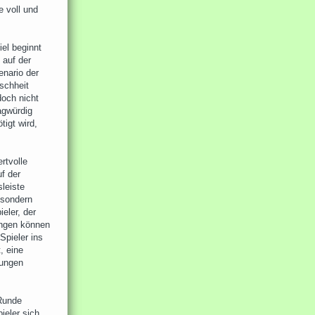
e voll und
el beginnt
 auf der
enario der
nschheit
och nicht
agwürdig
tigt wird,
rtvolle
f der
sleiste
 sondern
eler, der
ungen können
Spieler ins
, eine
dungen
 Runde
ieler sich