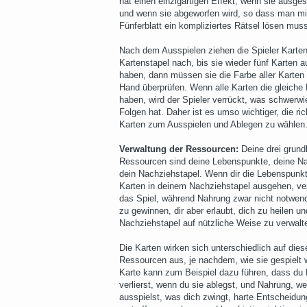
hat einen einzigartigen Effekt, wenn sie ausgesp
und wenn sie abgeworfen wird, so dass man mi
Fünferblatt ein kompliziertes Rätsel lösen mus
Nach dem Ausspielen ziehen die Spieler Karte
Kartenstapel nach, bis sie wieder fünf Karten a
haben, dann müssen sie die Farbe aller Karten 
Hand überprüfen. Wenn alle Karten die gleiche
haben, wird der Spieler verrückt, was schwerw
Folgen hat. Daher ist es umso wichtiger, die ric
Karten zum Ausspielen und Ablegen zu wählen
Verwaltung der Ressourcen:
Deine drei grund
Ressourcen sind deine Lebenspunkte, deine N
dein Nachziehstapel. Wenn dir die Lebenspunkt
Karten in deinem Nachziehstapel ausgehen, ver
das Spiel, während Nahrung zwar nicht notwend
zu gewinnen, dir aber erlaubt, dich zu heilen u
Nachziehstapel auf nützliche Weise zu verwalt
Die Karten wirken sich unterschiedlich auf dies
Ressourcen aus, je nachdem, wie sie gespielt 
Karte kann zum Beispiel dazu führen, dass du
verlierst, wenn du sie ablegst, und Nahrung, w
ausspielst, was dich zwingt, harte Entscheidu