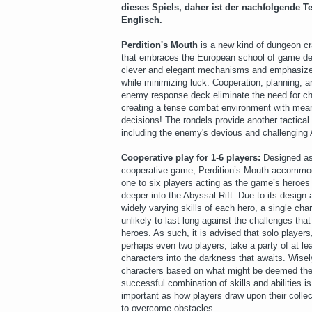
dieses Spiels, daher ist der nachfolgende Te
Englisch.
Perdition's Mouth
is a new kind of dungeon cr
that embraces the European school of game de
clever and elegant mechanisms and emphasize
while minimizing luck. Cooperation, planning, a
enemy response deck eliminate the need for ch
creating a tense combat environment with mean
decisions! The rondels provide another tactical 
including the enemy's devious and challenging 
Cooperative play for 1-6 players:
Designed as 
cooperative game, Perdition’s Mouth accommo
one to six players acting as the game’s heroes
deeper into the Abyssal Rift. Due to its design 
widely varying skills of each hero, a single char
unlikely to last long against the challenges that
heroes. As such, it is advised that solo players
perhaps even two players, take a party of at le
characters into the darkness that awaits. Wise
characters based on what might be deemed th
successful combination of skills and abilities i
important as how players draw upon their collect
to overcome obstacles.