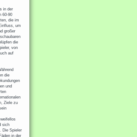
s in der
n 60-90
ten, die im
Einfluss, um
nd großer
hschaubaren
hlüpfen die
ieler, von
auch auf
Während
en die
Bekundungen
ken und
rten
ernationalen
n, Ziele zu
sein
zweifellos
d sich
. Die Spieler
 Fäden in der