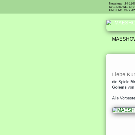
Newsletter 24-116
MAESHOWE, GRA
UND FACTORY 42
MAESHOW
Liebe Ku
die Spiele
M
Golems
vo
Alle Vorbeste