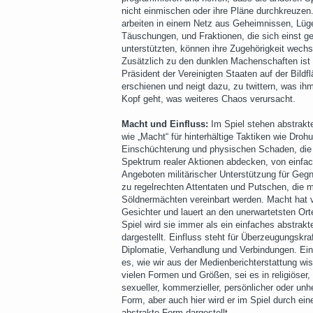
nicht einmischen oder ihre Pläne durchkreuzen.
arbeiten in einem Netz aus Geheimnissen, Lüg
Täuschungen, und Fraktionen, die sich einst ge
unterstützten, können ihre Zugehörigkeit wechs
Zusätzlich zu den dunklen Machenschaften ist
Präsident der Vereinigten Staaten auf der Bildf
erschienen und neigt dazu, zu twittern, was ih
Kopf geht, was weiteres Chaos verursacht.
Macht und Einfluss:
Im Spiel stehen abstrakte
wie „Macht“ für hinterhältige Taktiken wie Droh
Einschüchterung und physischen Schaden, die 
Spektrum realer Aktionen abdecken, von einfa
Angeboten militärischer Unterstützung für Gegn
zu regelrechten Attentaten und Putschen, die m
Söldnermächten vereinbart werden. Macht hat v
Gesichter und lauert an den unerwartetsten Ort
Spiel wird sie immer als ein einfaches abstrak
dargestellt. Einfluss steht für Überzeugungskraf
Diplomatie, Verhandlung und Verbindungen. Einf
es, wie wir aus der Medienberichterstattung wis
vielen Formen und Größen, sei es in religiöser, 
sexueller, kommerzieller, persönlicher oder unhe
Form, aber auch hier wird er im Spiel durch ein
abstrakte Form dargestellt.