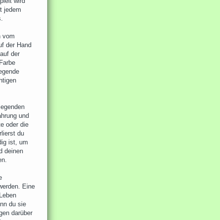
ielt wird
t jedem
s.
n vom
uf der Hand
auf der
 Farbe
iegende
htigen
.
legenden
ahrung und
e oder die
lierst du
ig ist, um
nd deinen
en.
e
werden. Eine
 Leben
enn du sie
ngen darüber