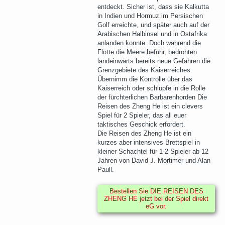
entdeckt. Sicher ist, dass sie Kalkutta
in Indien und Hormuz im Persischen
Golf erreichte, und später auch auf der
Arabischen Halbinsel und in Ostafrika
anlanden konnte. Doch während die
Flotte die Meere befuhr, bedrohten
landeinwärts bereits neue Gefahren die
Grenzgebiete des Kaiserreiches.
Übernimm die Kontrolle über das
Kaiserreich oder schlüpfe in die Rolle
der fürchterlichen Barbarenhorden Die
Reisen des Zheng He ist ein clevers
Spiel für 2 Spieler, das all euer
taktisches Geschick erfordert.
Die Reisen des Zheng He ist ein
kurzes aber intensives Brettspiel in
kleiner Schachtel für 1-2 Spieler ab 12
Jahren von David J. Mortimer und Alan
Paull.
Bestellen Sie DIE REISEN DES
ZHENG HE jetzt bei der Spiel direkt
eG vor.