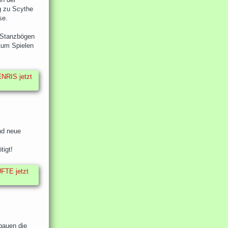
g zu Scythe
se.
 Stanzbögen
Zum Spielen
NRIS jetzt
und neue
tigt!
FTE jetzt
bauen die