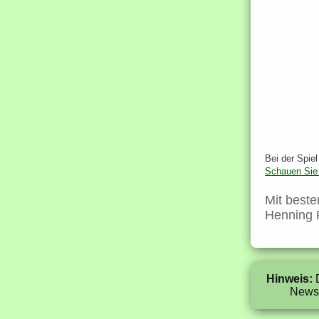
Bei der Spiel
Schauen Sie 
Mit best
Henning 
Hinweis:
D
Newsl