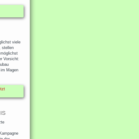
lichst viele
 stellen
 möglichst
r Vorsicht:
Aubau
r im Magen
tzt
IS
zte
e Kampagne
in der