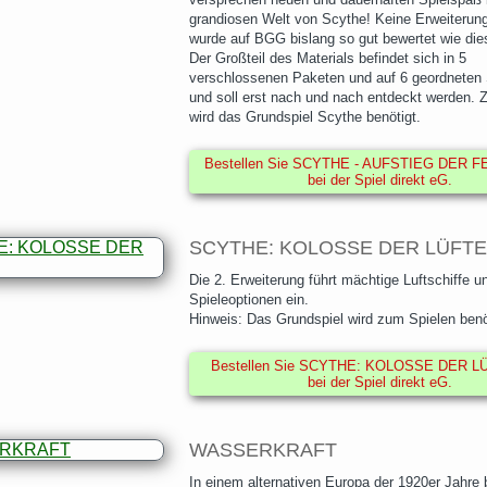
grandiosen Welt von Scythe! Keine Erweiterun
wurde auf BGG bislang so gut bewertet wie die
Der Großteil des Materials befindet sich in 5
verschlossenen Paketen und auf 6 geordneten
und soll erst nach und nach entdeckt werden. 
wird das Grundspiel Scythe benötigt.
Bestellen Sie SCYTHE - AUFSTIEG DER FE
bei der Spiel direkt eG.
SCYTHE: KOLOSSE DER LÜFTE
Die 2. Erweiterung führt mächtige Luftschiffe 
Spieleoptionen ein.
Hinweis: Das Grundspiel wird zum Spielen benö
Bestellen Sie SCYTHE: KOLOSSE DER LÜ
bei der Spiel direkt eG.
WASSERKRAFT
In einem alternativen Europa der 1920er Jahre 