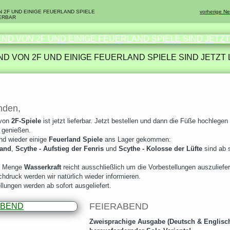
:
 2F UND EINIGE FEUERLAND SPIELE
vorherige N
FERBAR
D VON 2F UND EINIGE FEUERLAND SPIELE SIND JETZT
nden,
von
2F-Spiele
ist jetzt lieferbar. Jetzt bestellen und dann die Füße hochlegen
genießen.
d wieder einige
Feuerland Spiele
ans Lager gekommen:
land
,
Scythe - Aufstieg der Fenris
und
Scythe - Kolosse der Lüfte
sind ab s
te Menge
Wasserkraft
reicht ausschließlich um die Vorbestellungen auszuliefe
hdruck werden wir natürlich wieder informieren.
llungen werden ab sofort ausgeliefert.
FEIERABEND
Zweisprachige Ausgabe (Deutsch & Englisch