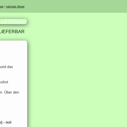
ews
/
nächste News
 LIEFERBAR
 und das
ofort
rn. Über den
) - mit