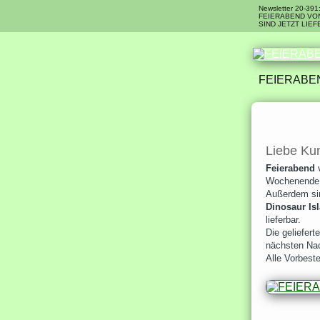
Newsletter 20-391
FEIERABEND VON
SIND JETZT LIE
FEIERABEN
Liebe Ku
Feierabend
Wochenende 
Außerdem sin
Dinosaur Is
lieferbar.
Die geliefer
nächsten Nac
Alle Vorbeste