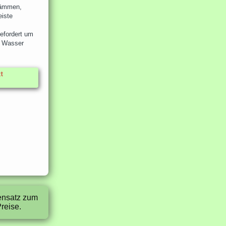
dämmen,
eiste
gefordert um
e Wasser
t
gensatz zum
reise.