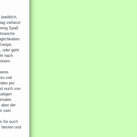
(weiblich,
tag verlasst
 wenig Spaß
itswoche
glichkeiten
 Kneipe,
, oder geht
cht nach
 einem
heres
so viel
unden pro
sst euch von
seligen
imalen
 aber der
um sein
n für euch
m besten und