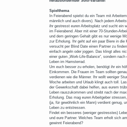
herausfordernder Solo-Variante!
Spielthema
In Feierabend spielst du ein Team mit Arbeitern 
männlich und auch divers). Nach jedem Arbeits
ihr gestresst euren Arbeitsplatz und sucht ein
im Feierabend. Aber mit einer 70-Stunden-Arbe
und dem geringen Gehalt gibt es nur wenige Mö
zur Erholung. Ihr geht auf ein paar Biere in die
versucht per Blind Date einen Partner zu finden
einfach angeln oder joggen. Das klingt alles ni
einer guten „Work-Life-Balance“, sondern nach
Leben im Hamsterrad.
Um euch besser zu erholen, benötigt ihr ein hö
Einkommen. Die Frauen im Team sollten genau
verdienen wie die Männer. Ihr wollt weniger St
Woche arbeiten und Urlaub klingt auch toll. La
der Gewerkschaft dabei helfen, aus eurem trüb
Leben rauszukommen und strebt nach der max
Erholung. Das mag euren Arbeitgeber stressen,
(ja, für gewöhnlich ein Mann) verdient genug, 
Leben zu entstressen.
Findet ein besseres (weniger gestresstes) Lebe
und eure Partner. Welches Team erholt sich a
gewinnt Feierabend?