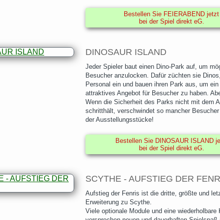
Bestellen Sie FEIERABEND jetzt
bei der Spiel direkt eG.
DINOSAUR ISLAND
Jeder Spieler baut einen Dino-Park auf, um mög
Besucher anzulocken. Dafür züchten sie Dinos,
Personal ein und bauen ihren Park aus, um ein
attraktives Angebot für Besucher zu haben. Abe
Wenn die Sicherheit des Parks nicht mit dem 
schritthält, verschwindet so mancher Besuche
der Ausstellungsstücke!
Bestellen Sie DINOSAUR ISLAND je
bei der Spiel direkt eG.
SCYTHE - AUFSTIEG DER FENR
Aufstieg der Fenris ist die dritte, größte und let
Erweiterung zu Scythe.
Viele optionale Module und eine wiederholbar
versprechen neuen und dauerhaften Spielspaß 